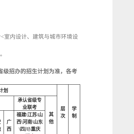
计
<
室内设计、建筑与城市环境设
)
。
省级招办的招生计划为准，各考
计划
承认省级专
业联考
层
学
其
福建
\
江苏
\
山
次
制
他
安
广
西
\
河南
\
山东
徽
西
\
四川
\
重庆