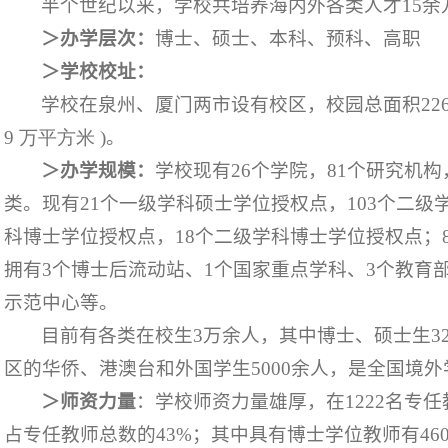
半个世纪以来，学校共培养海内外各类人才
15
余
＞办学层次：
博士、硕士、本科、预科、高职
＞学校校址：
学校在泉州、厦门两市设有校区，校园总面积
22
9
万平方米
)
。
＞办学规模：
学校现有
26
个学院，
81
个研究机构
类。现有
21
个一级学科硕士学位授权点，
103
个二级
科博士学位授权点，
18
个二级学科博士学位授权点；
拥有
3
个博士后流动站、
1
个国家重点学科、
3
个教育
示范中心等。
目前有各类在校生
3
万余人，其中博士、硕士生
3
区的华侨、港澳台和外国学生
5000
余人，是全国境外
＞师资力量
：学校师资力量雄厚，在
1222
名专任
占专任教师总数的
43%
；其中具有博士学位教师有
46