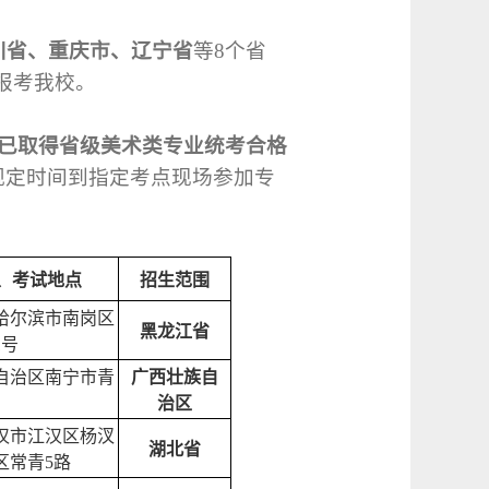
川省、重庆市、辽宁省
等
8
个省
报考我校。
已取得省级美术类专业统考合格
规定时间到指定考点现场参加专
、考试地点
招生范围
哈尔滨市南岗区
黑龙江省
1
号
自治区南宁市青
广西壮族自
治区
汉市江汉区杨汊
湖北省
区常青
5
路