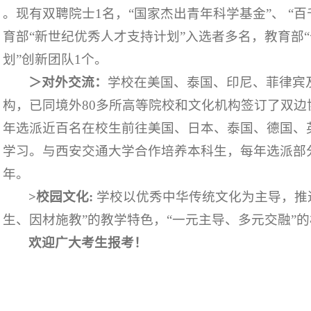
。现有双聘院士
1
名，
“
国家杰出青年科学基金
”
、
“
百
育部
“
新世纪优秀人才支持计划
”
入选者多名，教育部
“
划
”
创新团队
1
个。
＞对外交流：
学校在美国、泰国、印尼、菲律宾
构，已同境外
80
多所高等院校和文化机构签订了双边
年选派近百名在校生前往美国、日本、泰国、德国、
学习。与西安交通大学合作培养本科生，每年选派部
年。
>
校园文化
:
学校
以优秀中华传统文化为主导，推
生、因材施教”的教学特色，“一元主导、多元交融”
欢迎广大考生报考！