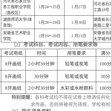
河北省石家庄信
河北省石
息工程职业学院
1
月
24
～
25
日
1
月
27
日
工路
18
号
（南校区）
湖南师范大学
(
体
湖南省长
1
月
28
～
29
日
1
月
30
日
育馆
)
南路二里
安徽省艺术职业
安徽省合
2
月
19
～
20
日
2
月
21
日
学院
大学城丹
（
2
）考试科目、考试内容、用笔要求等
考试用纸
时间
用笔要求
满分
8
开画纸
2
小时
30
分钟
铅笔或炭笔
100
8
开画纸
30
分钟
铅笔或炭笔
30
分
8
开画纸
2
小时
30
分钟
水彩或水粉颜料
100
特别提醒：
各科考试均不得在试卷上喷洒任何化
求作画，否则将被视为违规，学校有权