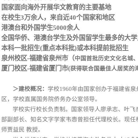
国家面向海外开展华文教育的主要基地
在校生
3
万余人，来自近
40
个国家和地区
港澳台和外国学生
5000
余人
全国华侨、港澳台学生及外国留学生最多的大学
本科一批招生
(
重点本
科批
)
或本科提前批招生
泉州校区
-
福建省泉州市（
中国首批历史文化名城
厦门校区
-
福建省厦门市
(
获得联合国最佳人居奖的
＞建校概况：
学校
1960
年由国家创办于福建省泉
区，学校直属国务院侨务办公室领导。
学校实行校长负责制。国家领导人廖承志、叶飞
部副部长、知名文字学家韦悫曾担任代理校长。现任
师贾益民
教授。