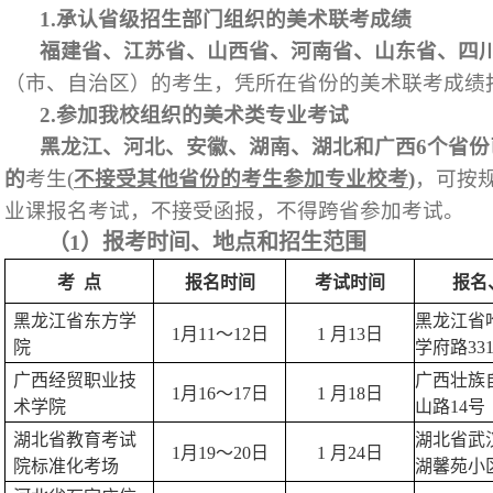
1.
承认省级招生部门组织的美术联考成绩
福建省、江苏省、山西省、河南省、山东省、四
（市、自治区）的考生，凭所在省份的美术联考成绩
2.
参加我校组织的美术类专业考试
黑龙江、河北、安徽、湖南、湖北和广西
6
个省份
的
考生
(
不接受其他省份的考生参加专业校考
)
，可按
业课报名考试，不接受函报，不得跨省参加考试。
（
1
）报考时间、地点和招生范围
考
点
报名时间
考试时间
报名
黑龙江省东方学
黑龙江省
1
月
11
～
12
日
1
月
13
日
院
学府路
33
广西经贸职业技
广西壮族
1
月
16
～
17
日
1
月
18
日
术学院
山路
14
号
湖北省教育考试
湖北省武
1
月
19
～
20
日
1
月
24
日
院标准化考场
湖馨苑小