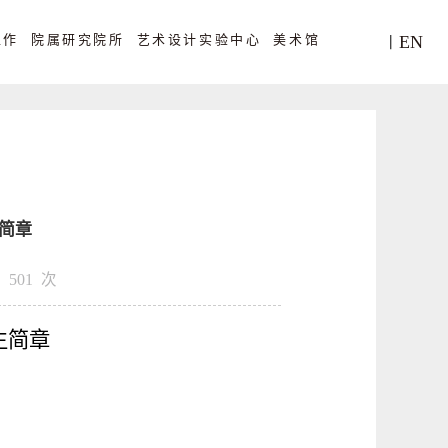
工作
院属研究院所
艺术设计实验中心
美术馆
EN
丨
生简章
：
501
次
生简章