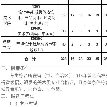
1305
设计学类
(
视觉传达设
158
12
17
16
19
1
美术
计、产品设计、环境设
学院
计
<
室内设计
>)
130401
30
2
3
3
3
3
美术学
(
油画、中国画
)
130503
建筑
环境设计
(
建筑与城市环
40
2
3
3
3
3
学院
境设计
)
228
16
23
22
25
2
合
计
二、报考
条件
考生
符
合所在省（市、自治区）
2013
年普通高校
得省级招办颁发的美术类专业合格证，且
身体条件符
指导意见》，
非色盲、非色弱。
三、报名与考试
(
一
)
专业考试