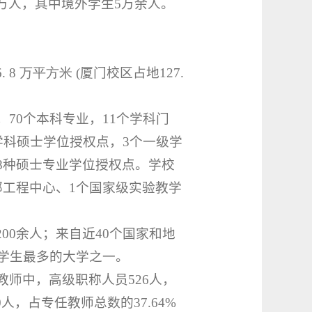
万人，其中境外学生
5
万余人。
6.
8
万平方米
(
厦门校区占地
127.
，
70
个本科专业，
11
个学科门
学科硕士学位授权点，
3
个一级学
8
种硕士专业学位授权点。学校
部工程中心、
1
个国家级实验教学
200
余人；来自近
40
个国家和地
学生最多的大学之一。
教师中，高级职称人员
526
人，
0
人，占专任教师总数的
37.64%