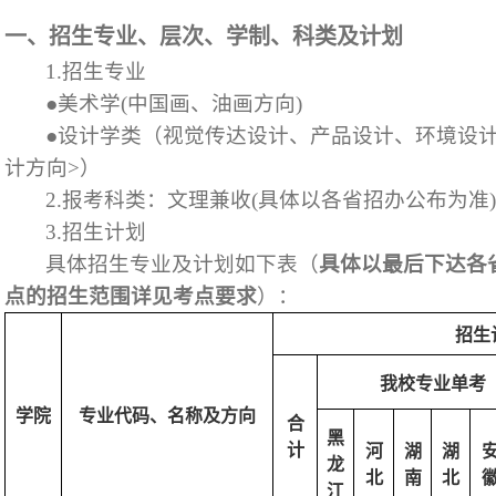
一、
招生专业、层次、学制、科类及计划
1.
招生专业
●
美术学
(
中国画、油画方向
)
●
设计学类（视觉传达设计、产品设计、环境设
计方向
>
）
2.
报考科类：文理兼收
(
具体以各省招办公布为准
3.
招生计划
具体招生专业及计划如下表（
具体以最后下达各
点的招生范围详见考点要求
）：
招生
我校专业单考
学院
专业代码、名称及方向
合
黑
计
河
湖
湖
龙
北
南
北
江