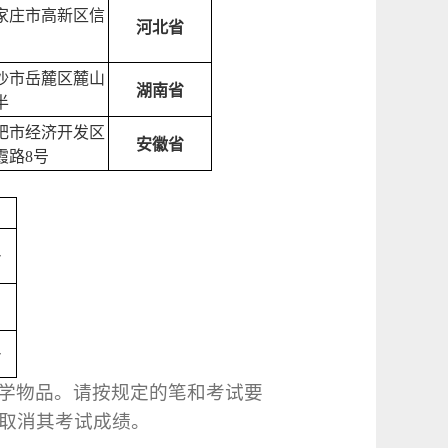
家庄市高新区信
河北省
沙市岳麓区麓山
湖南省
半
肥市经济开发区
安徽省
霞路
8
号
分
分
学物品。请按规定的笔和考试要
取消其考试成绩。