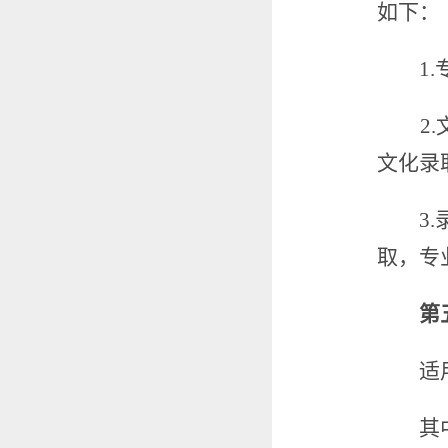
如下：
1.
2.
文化录
3.
取，专
第
适
其