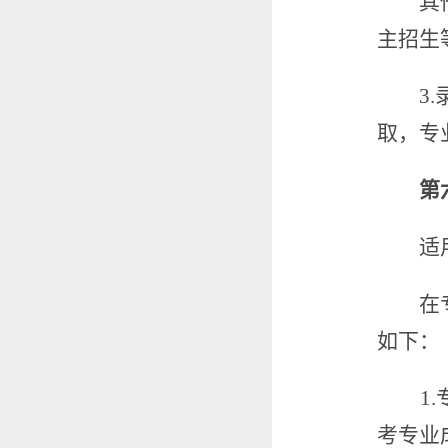
其
主招生
3.
取，专
第
适
在
如下：
1.
考专业