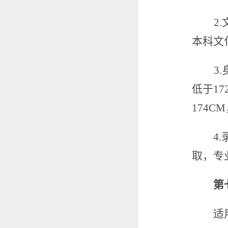
2.
本科文
3.
低于
17
174CM
4.
取，专
第
适