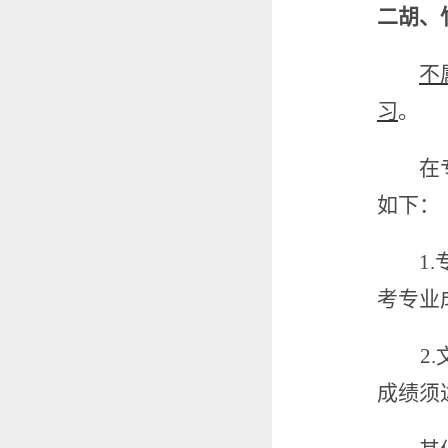
二胡、
不
习
。
在
如下：
1.
考专业
2.
成绩须