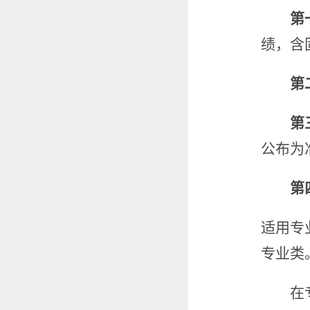
第
绩，含
第
第
公布为
第
适用专
专业类
在