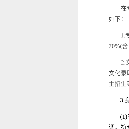
在
如下：
1.
70%(
含
2.
文化录
主招生
3.
(1)
调，符