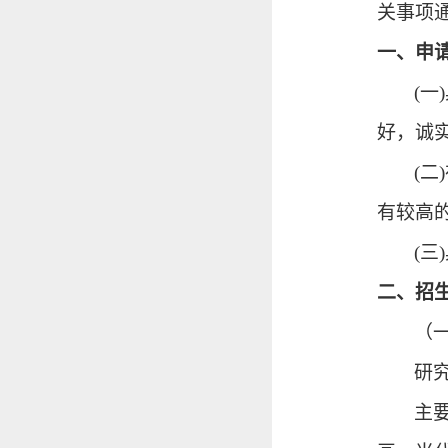
关事项
一、申
(
好，诚
(
有较高
(
二、招
（
研
主