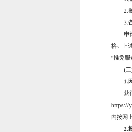
2
3
申
格。上
“推免服
(
1
获
https://
内按网
2