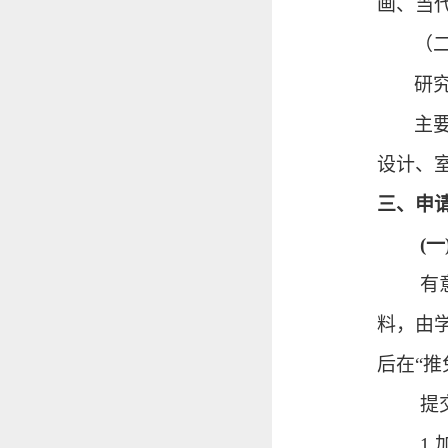
画、当
（
研
主
设计、
三、申
(
有
料，由
后在
“
提
1