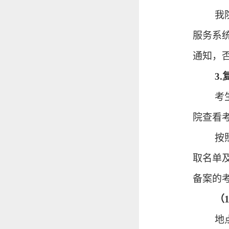
我
服务系
通知，
3.
考
院查看
按
取名单
备案的
（
地