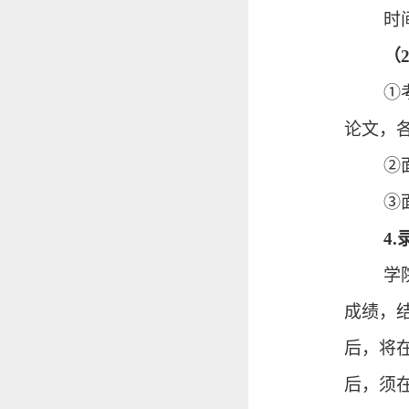
时
（
①
论文，
②
③
4.
学
成绩，
后，将
后，须