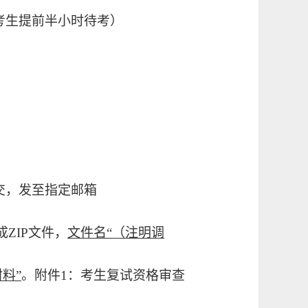
，考生提前半小时待考）
交，发至指定邮箱
成
ZIP文件，
文件名
“（注明调
料”
。附件
1：考生复试资格审查