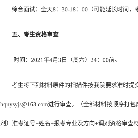
综合面试：全天
8：30-18：00（可能延长时间
五、考生资格审查
时间：
202
1
年
4
月
3
日（周六）
24：00前。
考生将下列材料原件的扫描件按我院要求准时提
hquysyjs@163.com进行
审查
。
（全部材料按顺序打包
剂）准考证号+姓名+报考专业及方向+调剂资格审查材