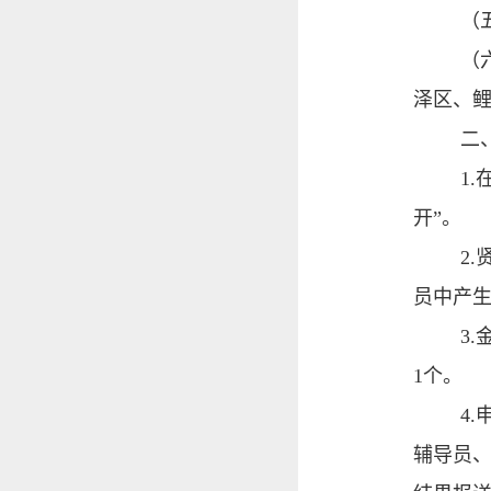
（
（
泽区、
二
1
开”。
2
员中产
3
1个。
4
辅导员