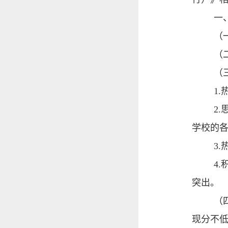
一
（
（
（
1
2
学校的
3
4
突出。
（
现分不低