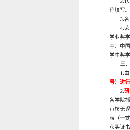
2.
认
称填写
3
4
学业奖
金、中
学生奖
三
1.
由
号）进
2.
研
各学院
审核无
表（一
获奖证