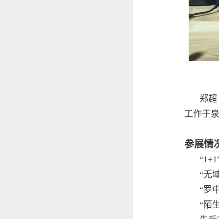
郑超
工作于
参展情
“1
“无
“罗
“陌