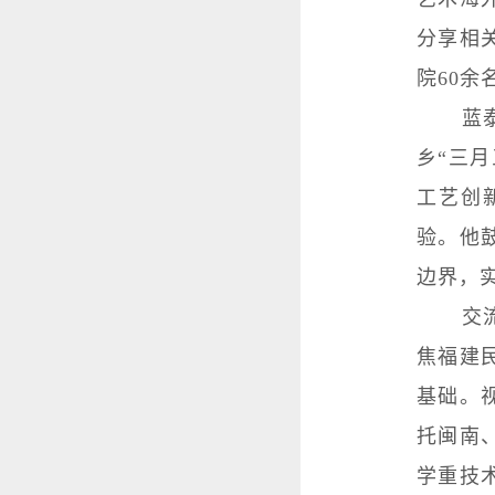
分享相
院60余
蓝
乡“三
工艺创
验。他
边界，
交
焦福建
基础。
托闽南
学重技